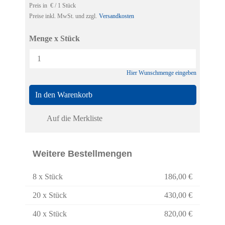
Preis in € / 1 Stück
Hier finden Sie eine Übersicht über alle
Preise inkl. MwSt. und zzgl.
Versandkosten
verwendeten Cookies. Sie können Ihre
Zustimmung geben oder sich weitere
Menge x Stück
Informationen anzeigen lassen.
Essenziell
Statistiken
Hier Wunschmenge eingeben
Funktionell
Externe Medien
In den Warenkorb
Alle Cookies akzeptieren
Auf die Merkliste
Auswahl bestätigen
Weitere Bestellmengen
Privatsphäre-Einstellungen
Datenschutz
8 x Stück
186,00 €
Details einblenden
20 x Stück
430,00 €
40 x Stück
820,00 €