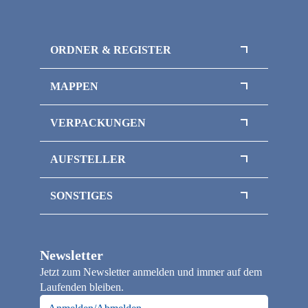
Ihr Sepa Mandat
Privatsphäre Einstellungen
Konto löschen
Kontakt
ORDNER & REGISTER
Das sind wir
Impressum
Register / Trennblätter
MAPPEN
Ordner / Ringordner
Flipchart-Mappen
VERPACKUNGEN
Klemmbrettmappen
Magnetboxen
Sammelmappen / Magnetmappen
AUFSTELLER
Magnetbox mit Sichtfenster
Thekenaufsteller
Inlays / Schaumstoffeinlagen
SONSTIGES
Flaschenverpackungen
Officepapier / Kopierpapier
Klappschachteln
Papiertragetaschen
Faltschachteln
Newsletter
Loseblattsammlung / Broschüre A4
Jetzt zum Newsletter anmelden und immer auf dem
Notizbücher
Laufenden bleiben.
Kalender