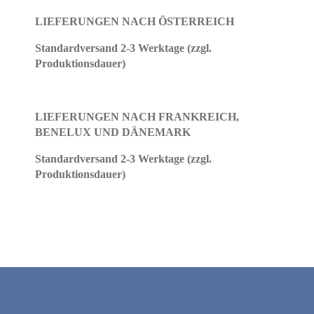
LIEFERUNGEN NACH ÖSTERREICH
Hier finden Sie eine Übersicht über alle
Standardversand 2-3 Werktage (zzgl.
verwendeten Cookies. Sie können Ihre
Produktionsdauer)
Zustimmung geben oder sich weitere
Informationen anzeigen lassen.
Essenziell
Statistiken
LIEFERUNGEN NACH FRANKREICH,
BENELUX UND DÄNEMARK
Funktionell
Externe Medien
Standardversand 2-3 Werktage (zzgl.
Produktionsdauer)
Alle Cookies akzeptieren
Auswahl bestätigen
Privatsphäre-Einstellungen
Datenschutz
Details einblenden