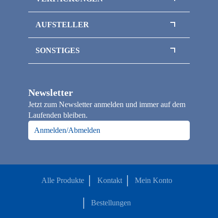
Klemmbrettmappen
Magnetboxen
Sammelmappen / Magnetmappen
AUFSTELLER
Magnetbox mit Sichtfenster
Thekenaufsteller
Inlays / Schaumstoffeinlagen
SONSTIGES
Flaschenverpackungen
Officepapier / Kopierpapier
Klappschachteln
Papiertragetaschen
Faltschachteln
Newsletter
Loseblattsammlung / Broschüre A4
Jetzt zum Newsletter anmelden und immer auf dem
Notizbücher
Laufenden bleiben.
Kalender
Anmelden/Abmelden
Alle Produkte
Kontakt
Mein Konto
Bestellungen