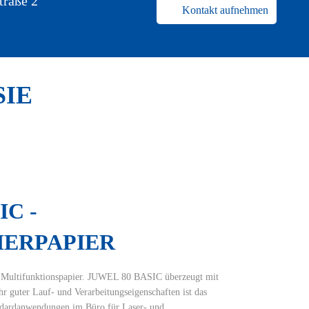
traße 2
Kontakt aufnehmen
SIE
IC -
stimmung
ERPAPIER
es Multifunktionspapier. JUWEL 80 BASIC überzeugt mit
 guter Lauf- und Verarbeitungseigenschaften ist das
andardanwendungen im Büro für Laser- und