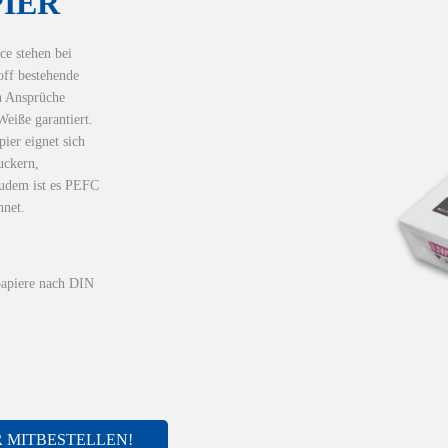
IER
ce stehen bei
off bestehende
en Ansprüche
eiße garantiert.
ier eignet sich
uckern,
zudem ist es PEFC
hnet.
papiere nach DIN
R MITBESTELLEN!