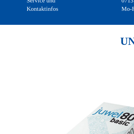
Service und
0713
Kontaktinfos
Mo-F
UN
Hier finden S
geben oder si
Essenziel
Alle Cooki