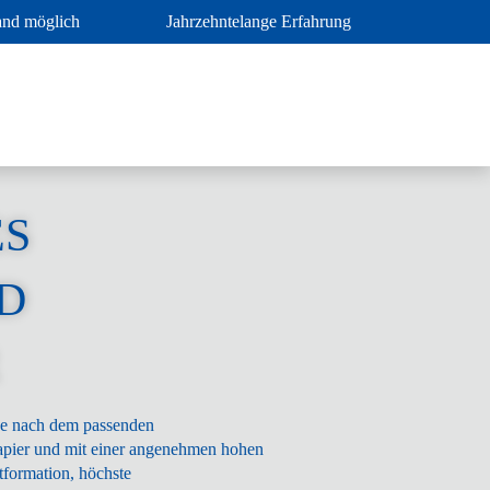
and möglich
Jahrzehntelange Erfahrung
ES
D
he nach dem passenden
apier und mit einer angenehmen hohen
tformation, höchste