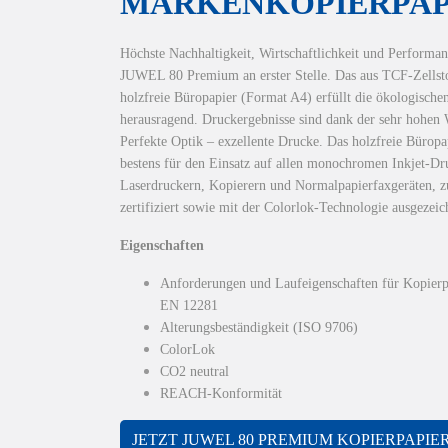
MARKENKOPIERPAP
Höchste Nachhaltigkeit, Wirtschaftlichkeit und Performan
JUWEL 80 Premium an erster Stelle. Das aus TCF-Zellst
holzfreie Büropapier (Format A4) erfüllt die ökologisch
herausragend. Druckergebnisse sind dank der sehr hohen W
Perfekte Optik – exzellente Drucke. Das holzfreie Büropap
bestens für den Einsatz auf allen monochromen Inkjet-Dr
Laserdruckern, Kopierern und Normalpapierfaxgeräten, 
zertifiziert sowie mit der Colorlok-Technologie ausgezeic
Eigenschaften
Anforderungen und Laufeigenschaften für Kopier
EN 12281
Alterungsbeständigkeit (ISO 9706)
ColorLok
CO2 neutral
REACH-Konformität
JETZT JUWEL 80 PREMIUM KOPIERPAPIE