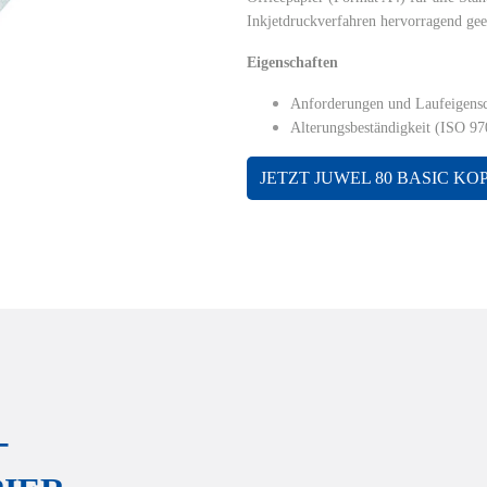
Inkjetdruckverfahren hervorragend gee
Einstellungen
Datenschutz
Eigenschaften
ls einblenden
Anforderungen und Laufeigensc
Alterungsbeständigkeit (ISO 97
JETZT JUWEL 80 BASIC KO
-