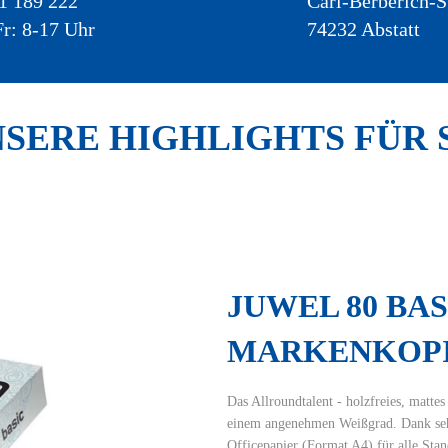
1 189 222
Carl-Berberich-S
r: 8-17 Uhr
74232 Abstatt
SERE HIGHLIGHTS FÜR 
JUWEL 80 BAS
ie eine Übersicht über alle verwendeten Cookies. Sie können Ihre Zu
MARKENKOPI
ch weitere Informationen anzeigen lassen.
l
Statistiken
Funktionell
Externe Medien
Das Allroundtalent - holzfreies, matt
einem angenehmen Weißgrad. Dank sehr
es akzeptieren
Auswahl bestätigen
Officepapier (Format A4) für alle St