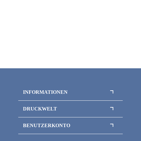
INFORMATIONEN
Datenschutz
DRUCKWELT
AGB
Nachhaltigkeit
Versand
BENUTZERKONTO
Widerrufsrecht
Bestellhistorie