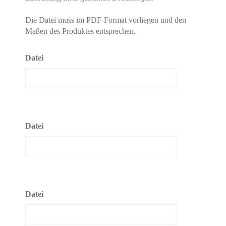
Die Datei muss im PDF-Format vorliegen und den
Maßen des Produktes entsprechen.
Datei
Datei
Datei
Hier finden Sie eine Übersicht über alle
verwendeten Cookies. Sie können Ihre
Zustimmung geben oder sich weitere