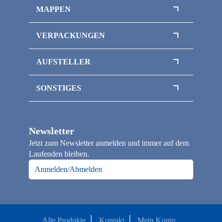
Register / Trennblätter
MAPPEN
Ordner / Ringordner
Flipchart-Mappen
VERPACKUNGEN
Klemmbrettmappen
Magnetboxen
Sammelmappen / Magnetmappen
AUFSTELLER
Magnetbox mit Sichtfenster
Thekenaufsteller
Inlays / Schaumstoffeinlagen
SONSTIGES
Flaschenverpackungen
Officepapier / Kopierpapier
Klappschachteln
Papiertragetaschen
Faltschachteln
Newsletter
Loseblattsammlung / Broschüre A4
Jetzt zum Newsletter anmelden und immer auf dem
Notizbücher
Laufenden bleiben.
Kalender
Anmelden/Abmelden
Alle Produkte
Kontakt
Mein Konto