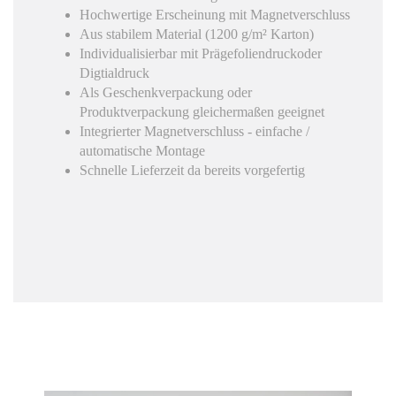
Hochwertige Erscheinung mit Magnetverschluss
Aus stabilem Material (1200 g/m² Karton)
Individualisierbar mit Prägefoliendruckoder
Digtialdruck
Hier finden Sie eine Übersicht über alle
Als Geschenkverpackung oder
verwendeten Cookies. Sie können Ihre
Produktverpackung gleichermaßen geeignet
Zustimmung geben oder sich weitere
Integrierter Magnetverschluss - einfache /
Informationen anzeigen lassen.
automatische Montage
Schnelle Lieferzeit da bereits vorgefertig
Essenziell
Statistiken
Funktionell
Externe Medien
Alle Cookies akzeptieren
Auswahl bestätigen
Privatsphäre-Einstellungen
Datenschutz
Details einblenden