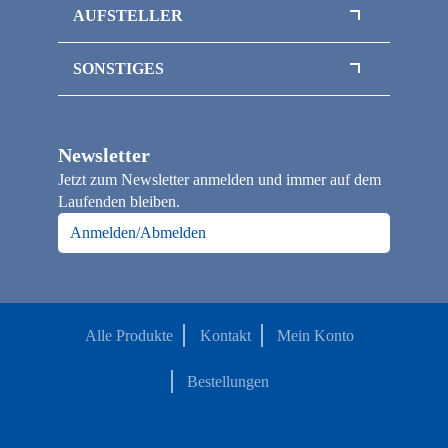
Magnetboxen
Sammelmappen / Magnetmappen
AUFSTELLER
Magnetbox mit Sichtfenster
Thekenaufsteller
Inlays / Schaumstoffeinlagen
SONSTIGES
Flaschenverpackungen
Officepapier / Kopierpapier
Klappschachteln
Papiertragetaschen
Faltschachteln
Newsletter
Loseblattsammlung / Broschüre A4
Jetzt zum Newsletter anmelden und immer auf dem
Notizbücher
Laufenden bleiben.
Kalender
Anmelden/Abmelden
Alle Produkte
Kontakt
Mein Konto
Bestellungen