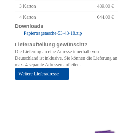
3 Karton
489,00 €
Essenziell
Statistiken
4 Karton
644,00 €
Funktionell
Externe Medien
Downloads
Papiertragetasche-53-43-18.zip
Alle Cookies akzeptieren
Lieferaufteilung gewünscht?
Auswahl bestätigen
Die Lieferung an eine Adresse innerhalb von
Deutschland ist inklusive. Sie können die Lieferung an
max. 4 separate Adressen aufteilen.
Privatsphäre-Einstellungen
Datenschutz
Weitere Lieferadresse
Details einblenden