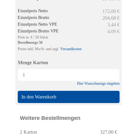
Einzelpreis Netto
172,00 €
Einzelpreis Brutto
204,68 €
Einzelpreis Netto VPE
3,44 €
Einzelpreis Brutto VPE
4,09 €
Preis in € / 50 Stück
Bestellmenge 50
Preise inkl. MwSt. und zzgl.
Versandkosten
Menge Karton
Hier Wunschmenge eingeben
In den Warenkorb
Hier finden Sie eine Übersicht über alle
Weitere Bestellmengen
verwendeten Cookies. Sie können Ihre
Zustimmung geben oder sich weitere
2 Karton
327,00 €
Informationen anzeigen lassen.