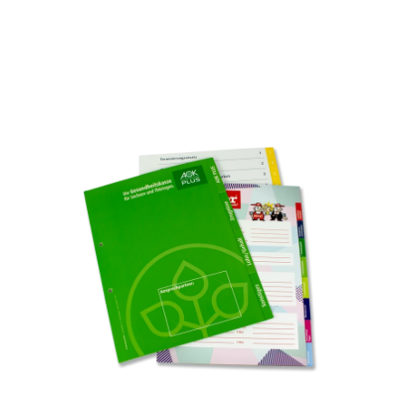
Informationen anzeigen lassen.
Essenziell
Statistiken
Funktionell
Externe Medien
Alle Cookies akzeptieren
Auswahl bestätigen
Privatsphäre-Einstellungen
Datenschutz
Details einblenden