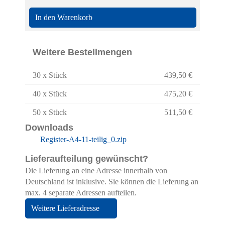
In den Warenkorb
Weitere Bestellmengen
30 x Stück
439,50 €
40 x Stück
475,20 €
50 x Stück
511,50 €
Downloads
Register-A4-11-teilig_0.zip
Lieferaufteilung gewünscht?
Die Lieferung an eine Adresse innerhalb von
Deutschland ist inklusive. Sie können die Lieferung an
max. 4 separate Adressen aufteilen.
Hier finden Sie eine Übersicht über alle
Weitere Lieferadresse
verwendeten Cookies. Sie können Ihre
Zustimmung geben oder sich weitere