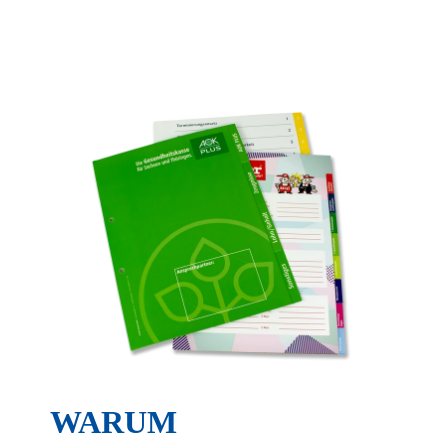
Essenziell
Statistiken
Funktionell
Externe Medien
Alle Cookies akzeptieren
Auswahl bestätigen
Privatsphäre-Einstellungen
Datenschutz
Details einblenden
WARUM