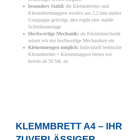
verwendeten Cookies. Sie können Ihre
besonders Stabil:
die Klemmbretter und
Zustimmung geben oder sich weitere
Klemmbrettmappen werden aus 2,2 mm starker
Informationen anzeigen lassen.
Graupappe gefertigt, dies ergibt eine stabile
Schreibunterlage
Essenziell
Statistiken
Hochwertige Mechanik:
als Klemmmechanik
Funktionell
Externe Medien
setzen wir nur hochwertige Mechaniken ein
Kleinstmengen möglich:
Individuell bedruckte
Klemmbretter + Klemmmappen bieten wir
Alle Cookies akzeptieren
bereits ab 50 Stk. an
Auswahl bestätigen
Privatsphäre-Einstellungen
Datenschutz
Details einblenden
KLEMMBRETT A4 – IHR
ZUVERLÄSSIGER