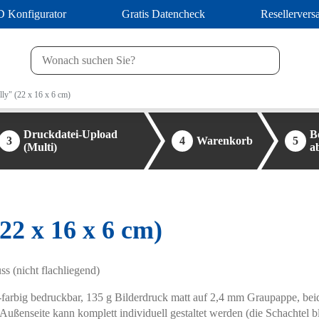
D Konfigurator
Gratis Datencheck
Resellervers
ly" (22 x 16 x 6 cm)
Druckdatei-Upload
B
3
4
Warenkorb
5
(Multi)
a
2 x 16 x 6 cm)
 (nicht flachliegend)
farbig bedruckbar, 135 g Bilderdruck matt auf 2,4 mm Graupappe, beids
Außenseite kann komplett individuell gestaltet werden (die Schachtel b