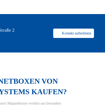
Straße 2
Kontakt aufnehmen
stimmung
NETBOXEN VON
SYSTEMS KAUFEN?
ere Magnetboxen werden aus besonders