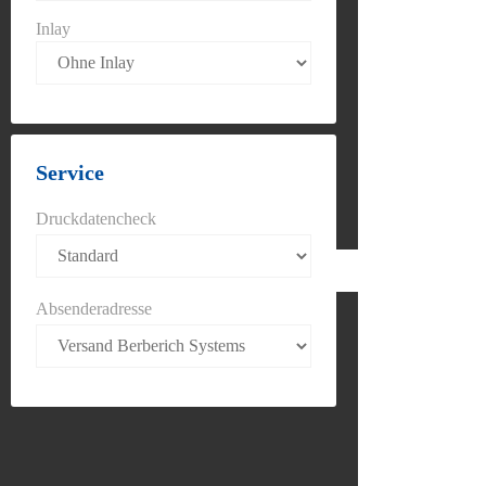
Inlay
Service
Druckdatencheck
Absenderadresse