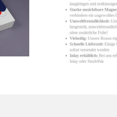
langlebigen und erstklassigen
Starke unsichtbare Magne
Einstellungen
Datenschutz
verhindern ein ungewolltes
Umweltfreundlichkeit:
Unse
ls einblenden
hergestellt, umweltfreundlic
ohne zusätzliche Folie!
Vielseitig:
Unsere Boxen eig
Schnelle Lieferzeit:
Einige 
sofort versendet werden
Inlay erhältlich:
Bei uns erh
Inlay oder SizzlePak