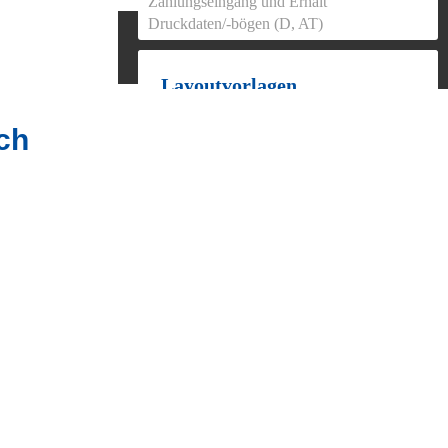
Zahlungseingang und Erhalt
Druckdaten/-bögen (D, AT)
Layoutvorlagen
Magnetbox-A5.zip
ch
Lieferaufteilung gewünscht?
Die Lieferung an eine Adresse
innerhalb von Deutschland ist inklusive.
Sie können die Lieferung an max. 4
separate Adressen aufteilen.
Weitere Lieferadresse