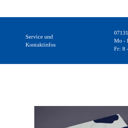
07131
Service und
Mo - 
Kontaktinfos
Fr: 8
Hier finden S
geben oder si
Essenziel
Alle Cooki