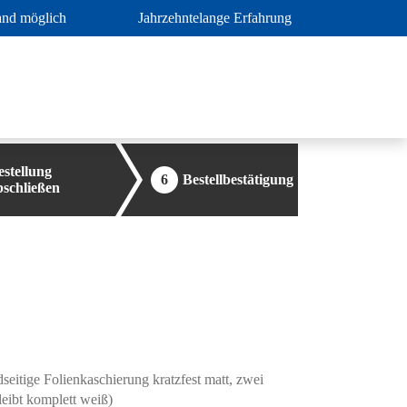
and möglich
Jahrzehntelange Erfahrung
estellung
6
Bestellbestätigung
bschließen
eitige Folienkaschierung kratzfest matt, zwei
leibt komplett weiß)