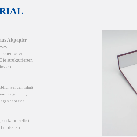
RIAL
N
us Altpapier
eses
laschen oder
ie strukturierten
insten
rblich auf den Inhalt
rtons geliefert,
kungen anpassen
, so kann selbst
 in der zu