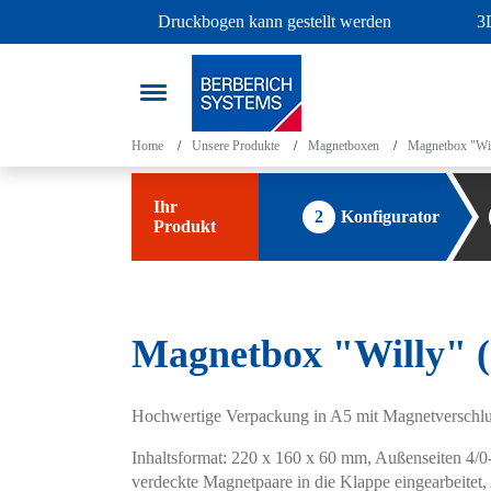
Druckbogen kann gestellt werden
3
Home
Unsere Produkte
Magnetboxen
Magnetbox "Wil
Ihr
2
Konfigurator
Produkt
Magnetbox "Willy" (2
Hochwertige Verpackung in A5 mit Magnetverschluss
Inhaltsformat: 220 x 160 x 60 mm, Außenseiten 4/0-
verdeckte Magnetpaare in die Klappe eingearbeitet, 