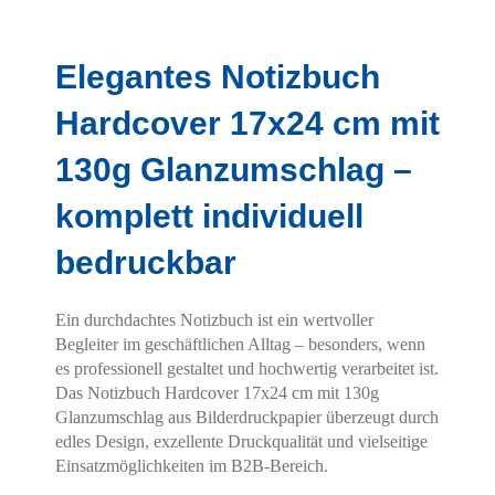
Hier finden Sie eine Übersicht über alle
verwendeten Cookies. Sie können Ihre
Elegantes Notizbuch
Zustimmung geben oder sich weitere
Informationen anzeigen lassen.
Hardcover 17x24 cm mit
Essenziell
Statistiken
130g Glanzumschlag –
Funktionell
Externe Medien
komplett individuell
Alle Cookies akzeptieren
bedruckbar
Auswahl bestätigen
Ein durchdachtes Notizbuch ist ein wertvoller
Begleiter im geschäftlichen Alltag – besonders, wenn
es professionell gestaltet und hochwertig verarbeitet ist.
Privatsphäre-Einstellungen
Datenschutz
Das Notizbuch Hardcover 17x24 cm mit 130g
Glanzumschlag aus Bilderdruckpapier überzeugt durch
Details einblenden
edles Design, exzellente Druckqualität und vielseitige
Einsatzmöglichkeiten im B2B-Bereich.