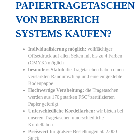
PAPIERTRAGETASCHEN
VON BERBERICH
SYSTEMS KAUFEN?
Hier finden Sie eine Übersicht über alle
Individualisierung möglich:
vollflächiger
verwendeten Cookies. Sie können Ihre
Offsetdruck auf allen Seiten mit bis zu 4 Farben
Zustimmung geben oder sich weitere
(CMYK) möglich
Informationen anzeigen lassen.
besonders Stabil:
die Tragetaschen haben einen
Essenziell
Statistiken
verstärkten Randumschlag und eine eingeklebte
Bodenpappe
Funktionell
Externe Medien
Hochwertige Verabeitung:
die Tragetaschen
®
werden aus 170g starken FSC
zertifizierten
Papier gefertigt
Alle Cookies akzeptieren
Unterschiedliche Kordelfarben:
wir bieten bei
unseren Tragetaschen utnerschiedliche
Auswahl bestätigen
Kordelfaben
Preiswert
für größere Bestellungen ab 2.000
Privatsphäre-Einstellungen
Datenschutz
Stück