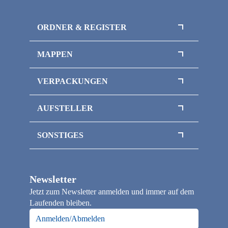
Konto löschen
Kontakt
ORDNER & REGISTER
Das sind wir
Impressum
Register / Trennblätter
MAPPEN
Ordner / Ringordner
Flipchart-Mappen
VERPACKUNGEN
Klemmbrettmappen
Magnetboxen
Sammelmappen / Magnetmappen
AUFSTELLER
Magnetbox mit Sichtfenster
Thekenaufsteller
Inlays / Schaumstoffeinlagen
SONSTIGES
Flaschenverpackungen
Officepapier / Kopierpapier
Klappschachteln
Papiertragetaschen
Faltschachteln
Newsletter
Loseblattsammlung / Broschüre A4
Jetzt zum Newsletter anmelden und immer auf dem
Notizbücher
Laufenden bleiben.
Kalender
Anmelden/Abmelden