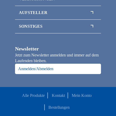
Klemmbrettmappen
Magnetboxen
Sammelmappen / Magnetmappen
AUFSTELLER
Magnetbox mit Sichtfenster
Thekenaufsteller
Inlays / Schaumstoffeinlagen
SONSTIGES
Flaschenverpackungen
Officepapier / Kopierpapier
Klappschachteln
Papiertragetaschen
Faltschachteln
Newsletter
Loseblattsammlung / Broschüre A4
Jetzt zum Newsletter anmelden und immer auf dem
Notizbücher
Laufenden bleiben.
Kalender
Anmelden/Abmelden
Alle Produkte
Kontakt
Mein Konto
Bestellungen