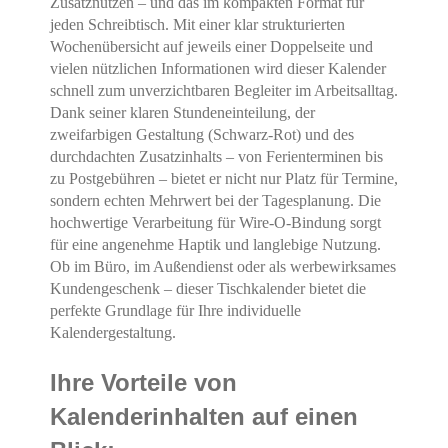
Zusatznutzen – und das im kompakten Format für
jeden Schreibtisch. Mit einer klar strukturierten
Alle Cookies akzeptieren
Wochenübersicht auf jeweils einer Doppelseite und
vielen nützlichen Informationen wird dieser Kalender
Auswahl bestätigen
schnell zum unverzichtbaren Begleiter im Arbeitsalltag.
Dank seiner klaren Stundeneinteilung, der
zweifarbigen Gestaltung (Schwarz-Rot) und des
Privatsphäre-Einstellungen
Datenschutz
durchdachten Zusatzinhalts – von Ferienterminen bis
zu Postgebühren – bietet er nicht nur Platz für Termine,
Details einblenden
sondern echten Mehrwert bei der Tagesplanung. Die
hochwertige Verarbeitung für Wire-O-Bindung sorgt
für eine angenehme Haptik und langlebige Nutzung.
Ob im Büro, im Außendienst oder als werbewirksames
Kundengeschenk – dieser Tischkalender bietet die
perfekte Grundlage für Ihre individuelle
Kalendergestaltung.
Ihre Vorteile von
Kalenderinhalten auf einen