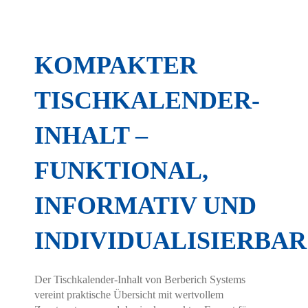
KOMPAKTER
TISCHKALENDER-
INHALT –
FUNKTIONAL,
Hier finden Sie eine Übersicht über alle
INFORMATIV UND
verwendeten Cookies. Sie können Ihre
Zustimmung geben oder sich weitere
INDIVIDUALISIERBAR
Informationen anzeigen lassen.
Essenziell
Statistiken
Der Tischkalender-Inhalt von Berberich Systems
Funktionell
Externe Medien
vereint praktische Übersicht mit wertvollem